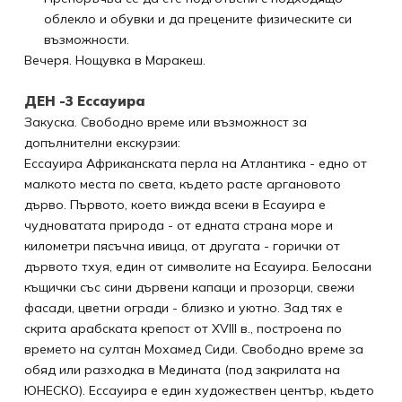
облекло и обувки и да прецените физическите си
възможности.
Вечеря. Нощувка в Маракеш.
ДЕН -3 Ессауира
Закуска. Свободно време или възможност за
допълнителни екскурзии:
Ессауира Африканската перла на Атлантика - едно от
малкото места по света, където расте аргановото
дърво. Първото, което вижда всеки в Есауира е
чудноватата природа - от едната страна море и
километри пясъчна ивица, от другата - горички от
дървото тхуя, един от символите на Есауира. Белосани
къщички със сини дървени капаци и прозорци, свежи
фасади, цветни огради - близко и уютно. Зад тях е
скрита арабската крепост от XVIII в., построена по
времето на султан Мохамед Сиди. Свободно време за
обяд или разходка в Медината (под закрилата на
ЮНЕСКО). Ессауира е един художествен център, където