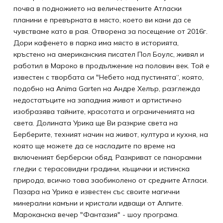
почва в подножието на величествените Атласки
планини е превърната в място, което ви кани да се
чувстваме като в рая. Отворена за посещение от 2016г.
Дори кафенето в парка има място в историята,
кръстено на американския писател Пол Боулс, живял и
работил в Мароко в продължение на половин век. Той е
известен с творбата си "Небето над пустинята“, която,
подобно на Anima Garten на Андре Хелър, разглежда
недостатъците на западния живот и артистично
изобразява тайните, красотата и ограниченията на
света. Долината Урика ще Ви разкрие света на
Берберите, техният начин на живот, култура и кухня, на
която ще можете да се насладите по време на
включеният берберски обяд. Разкриват се панорамни
гледки с терасовидни градини, къщички и истинска
природа, всичко това заобиколено от средните Атласи.
Пазара на Урика е известен със своите магични
минерални камъни и кристали идващи от Алпите.
Мароканска вечер "Фантазия" - шоу програма.