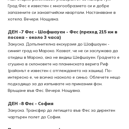
Град Фес е известен с многообразието си и добре
запазените си занаятчийски квартали. Настаняване в
хотела. Вечеря. Нощувка.
ДЕН -7 Фес - Шафшауен - Фес (преход 215 км в
посока - около 3 часа)
Закуска. Допълнителна екскурзия до Шафшауен -
синият град на Мароко. Казват, че не си заслужава да
отидеш в Мароко, ако не видиш Шефшауен. Градчето е
сгушено в склоновете на планинската верига Риф
(районът е известен с отглеждането на хашиш). По-
интересно е, че всичко наоколо е синьо. Облечете нещо
подходящо за да изпъквате на приказния фон.
Връщане във Фес. Вечеря. Нощувка.
ДЕН -8 Фес - София
Закуска. Трансфер до летището във Фес за директен
чартърен полет до София.