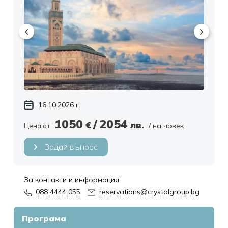
Екзотични дестинации
16.10.2026 г.
1050
/
2054
€
лв.
/ на човек
Цена от
Задай въпрос
За контакти и информация:
088 4444 055
reservations@crystalgroup.bg
Програма