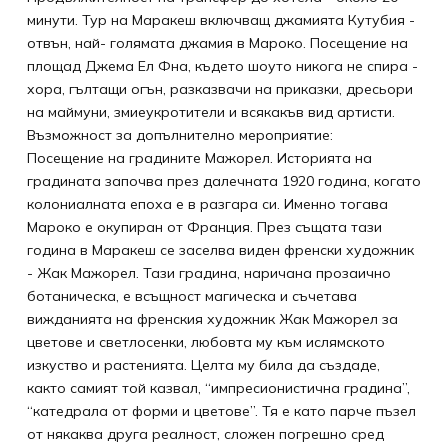
минути. Тур на Маракеш включващ джамията Кутубия -
отвън, най- голямата джамия в Мароко. Посещение на
площад Джема Ел Фна, където шоуто никога не спира -
хора, гълтащи огън, разказвачи на приказки, дресьори
на маймуни, змиеукротители и всякакъв вид артисти.
Възможност за допълнително мероприятие:
Посещение на градините Мажорел. Историята на
градината започва през далечната 1920 година, когато
колониалната епоха е в разгара си. Именно тогава
Мароко е окупиран от Франция. През същата тази
година в Маракеш се заселва виден френски художник
- Жак Мажорел. Тази градина, наричана прозаично
ботаническа, е всъщност магическа и съчетава
вижданията на френския художник Жак Мажорел за
цветове и светлосенки, любовта му към ислямското
изкуство и растенията. Целта му била да създаде,
както самият той казвал, “импресионистична градина”,
“катедрала от форми и цветове”. Тя е като парче пъзел
от някаква друга реалност, сложен погрешно сред