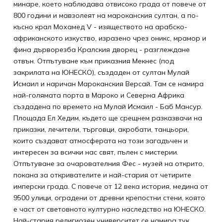
минаре, което наблюдава отвисоко града от повече от
800 години и мавзолеят на мароканския султан, а по-
късно крал Мохамед V - изяществото на арабско-
африканското изкуство, изразено чрез оникс, мрамор и
фина дърворезба Кралския дворец - разглеждане
отвън. Отпътуване към приказния Мекнес (под
закрилата на ЮНЕСКО), създаден от султан Мулай
Исмаил и наричан Мароканския Версай. Там се намира
най-голямата порта в Мароко и Северна Африка
създадена по времето на Мулай Исмаил - Баб Мансур.
Площада Ел Хедим, където ще срещнем разказвачи на
приказки, лечители, търговци, акробати, танцьори,
които създават атмосферата на този загадъчен и
интересен за всички нас свят, пълен с мистерии.
Отпътуване за очарователния Фес - музей на открито,
покана за откривателите и най-стария от четирите
имперски града. С повече от 12 века история, медина от
9500 улици, оградени от древни крепостни стени, която
е част от световното културно наследство на ЮНЕСКО.
Най-стария религиозен университет се намира тук.