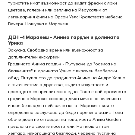
туристите имат възможност да видят фрески с ярки
цветове, галерии или реплика на Йерусалим от
легендарния филм на Орсон Уелс Кралството небесно.
Вечеря. Нощувка в Маракеш.
ДЕН -4 Маракеш - Анима гардън и долината
Урика
Закуска. Свободно време или възможност за
допълнителни екскурзии:
Градината Анима гардън - Пътуване до "оазиса на
блажените" и долината Урика с включен берберски
обяд. Пътуването до градината Анима на Андре Хелър
е пътешествие в друг свят, където изкуството и
природата са преплетени в едно. Това е най-красивата
градина в Мароко, спираща дъха мечта за зеленина в
иначе безплоден пейзаж на юг от Маракеш, която
определено заслужава да бъде наречена оазис. Това
обаче дори не отговаря на това, което Anima Garden
предлага на своите посетители. На площ от три
хектара, някогашната безплодн, червена пустинна