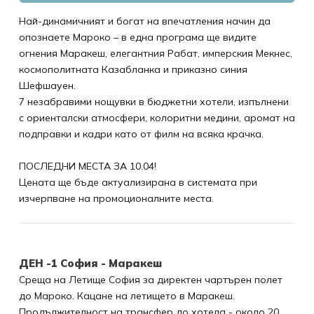
Най-динамичният и богат на впечатления начин да
опознаете Мароко – в една програма ще видите
огнения Маракеш, елегантния Рабат, имперския Мекнес,
космополитната Казабланка и приказно синия
Шефшауен.
7 незабравими нощувки в бюджетни хотели, изпълнени
с ориенталски атмосфери, колоритни медини, аромат на
подправки и кадри като от филм на всяка крачка.
ПОСЛЕДНИ МЕСТА ЗА 10.04!
Цената ще бъде актуализирана в системата при
изчерпване на промоционалните места.
ДЕН -1 София - Маракеш
Среща на Летище София за директен чартърен полет
до Мароко. Кацане на летището в Маракеш.
Продължителност на трансфер до хотела - около 20