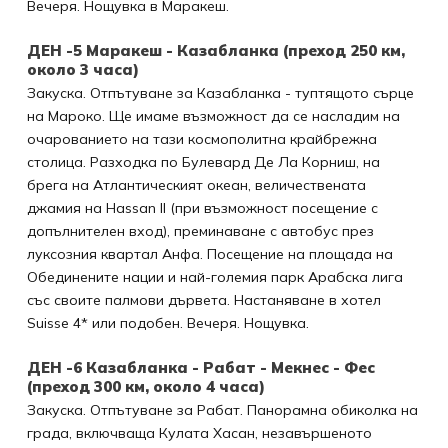
Вечеря. Нощувка в Маракеш.
ДЕН -5 Маракеш - Казабланка (преход 250 км,
около 3 часа)
Закуска. Отпътуване за Казабланка - туптящото сърце
на Мароко. Ще имаме възможност да се насладим на
очарованието на тази космополитна крайбрежна
столица. Разходка по Булевард Де Ла Корниш, на
брега на Атлантическият океан, величествената
джамия на Hassan II (при възможност посещение с
допълнителен вход), преминаване с автобус през
луксозния квартал Анфа. Посещение на площада на
Обединените нации и най-големия парк Арабска лига
със своите палмови дървета. Настаняване в хотел
Suisse 4* или подобен. Вечеря. Нощувка.
ДЕН -6 Казабланка - Рабат - Мекнес - Фес
(преход 300 км, около 4 часа)
Закуска. Отпътуване за Рабат. Панорамна обиколка на
града, включваща Кулата Хасан, незавършеното