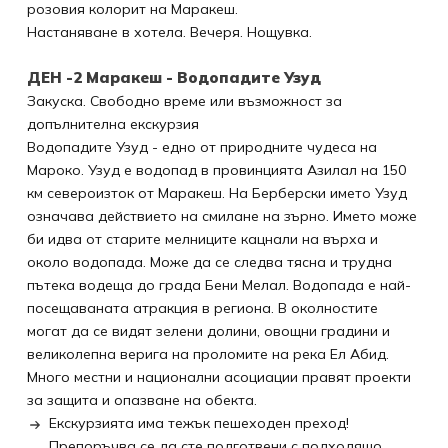
розовия колорит на Маракеш.
Настаняване в хотела. Вечеря. Нощувка.
ДЕН -2 Маракеш - Водопадите Узуд
Закуска. Свободно време или възможност за
допълнителнa екскурзия
Водопадите Узуд - едно от природните чудеса на
Мароко. Узуд е водопад в провинцията Азилал на 150
км североизток от Маракеш. На Берберски името Узуд
означава действието на смилане на зърно. Името може
би идва от старите мелниците кацнали на върха и
около водопада. Може да се следва тясна и трудна
пътека водеща до града Бени Мелал. Водопада е най-
посещаваната атракция в региона. В околностите
могат да се видят зелени долини, овощни градини и
великолепна верига на проломите на река Ел Абид.
Много местни и национални асоциации правят проекти
за защита и опазване на обекта.
Eкскурзията има тежък пешеходен преход!
Препоръчва се да сте подготвени с подходящо