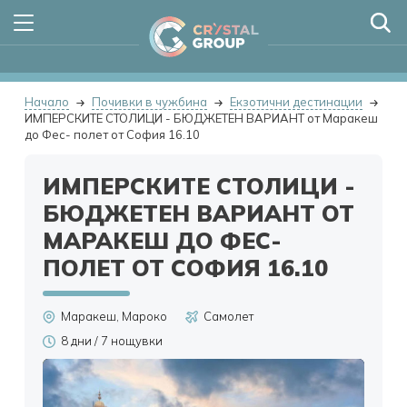
ХОТЕЛИ
Начало
Почивки в чужбина
Екзотични дестинации
Морски хотели
ИМПЕРСКИТЕ СТОЛИЦИ - БЮДЖЕТЕН ВАРИАНТ от Маракеш
СПЕЦИАЛНИ ОФЕРТИ
до Фес- полет от София 16.10
СПА хотели
All Inclusive 2026
ПОЧИВКИ В ЧУЖБИНА
ИМПЕРСКИТЕ СТОЛИЦИ -
Планински хотели
Хотели с Аквапарк
Почивки в Турция
БЮДЖЕТЕН ВАРИАНТ ОТ
За компанията
Общи условия
Градски хотели
Хотели на първа линия
Почивки в Египет
Политика за поверителност
МАРАКЕШ ДО ФЕС-
Често задавани въпроси
Хотели Ultra All Inclusive
Контакти
ПОЛЕТ ОТ СОФИЯ 16.10
Почивки в Италия
Почивки в Испания
English
Маракеш, Мароко
Самолет
Почивки в Тунис
8 дни / 7 нощувки
Почивки в Гърция
Почивки в Европа