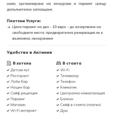
наем, организиране на екскурзии и паркинг срещу
допълнително заплащане.
Платени Услуги:
Цена паркинг на ден - 10 евро - до изчерпване на
свободните места, предварителна резервация не е
възможна, неохраняем
Удобства в Актиния
В хотела
В стаята
Детски кът
Wi-Fi
Ресторант
Телевизор
Лоби бар
Телефон
Нощен бар
Климатик
Сейф рецепция
Централна климатизация
Паркинг
Балкон
Магазин
Сейф в стаята (платен)
Wi-Fi интернет
Душ