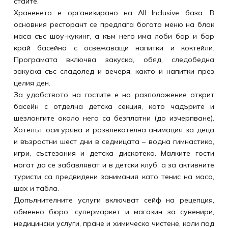
стаите.
Храненето е организирано на All Inclusive база. В
основния ресторант се предлага богато меню на блок
маса със шоу-кукинг, а към него има лоби бар и бар
край басейна с освежаващи напитки и коктейли.
Програмата включва закуска, обяд, следобедна
закуска със сладолед и вечеря, както и напитки през
целия ден.
За удобството на гостите е на разположение открит
басейн с отделна детска секция, като чадърите и
шезлонгите около него са безплатни (до изчерпване).
Хотелът осигурява и развлекателна анимация за деца
и възрастни шест дни в седмицата – водна гимнастика,
игри, състезания и детска дискотека. Малките гости
могат да се забавляват и в детски клуб, а за активните
туристи са предвидени занимания като тенис на маса,
шах и табла.
Допълнителните услуги включват сейф на рецепция,
обменно бюро, супермаркет и магазин за сувенири,
медицински услуги, пране и химическо чистене, коли под