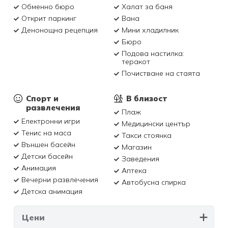
Обменно бюро
Халат за баня
Открит паркинг
Вана
Денонощна рецепция
Мини хладилник
Бюро
Подова настилка:
теракот
Почистване на стаята
Спорт и
В близост
развлечения
Плаж
Електронни игри
Медицински център
Тенис на маса
Такси стоянка
Външен басейн
Магазин
Детски басейн
Заведения
Анимация
Аптека
Вечерни развлечения
Автобусна спирка
Детска анимация
Цени