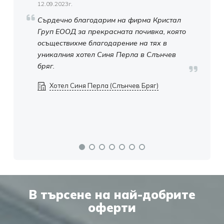
12.09.2023г.
18.
Сърдечно благодарим на фирма Кристал
Из
Груп ЕООД за прекрасната почивка, която
Гр
осъществихме благодарение на тях в
вр
уникалния хотел Синя Перла в Слънчев
Ос
бряг.
ко
ор
Хотел Синя Перла (Слънчев Бряг)
бъ
пр
В търсене на най-добрите
оферти