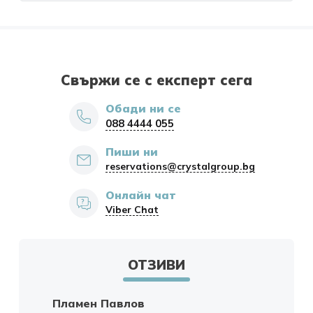
Свържи се с експерт сега
Обади ни се
088 4444 055
Пиши ни
reservations@crystalgroup.bg
Онлайн чат
Viber Chat
ОТЗИВИ
Пламен Павлов
Ми